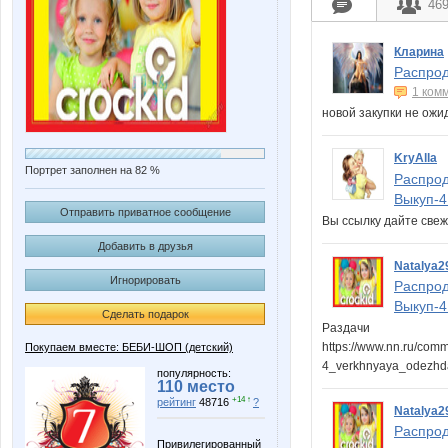
46
Кларина
Распрод
1 ком
новой закупки не ож
KryAlla
Портрет заполнен на 82 %
Распрод
Выкуп-4
Отправить приватное сообщение
Вы ссылку дайте свеж
Добавить в друзья
Natalya2
Игнорировать
Распрод
Выкуп-4
Сделать подарок
Раздачи
https://www.nn.ru/com
Покупаем вместе: БЕБИ-ШОП (детский)
4_verkhnyaya_odezhda
популярность:
110 место
+14 ↑
рейтинг
48716
?
Natalya2
Распрод
Привилегированный