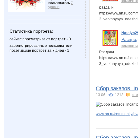
коммент
пользователь
7
уровня
раздачи
https://www.nn.ru/com
2_verkhnyaya_odezhd
Статистика портрета:
Natalya2
Распрод
сейчас просматривают портрет - 0
коммент
зарегистрированные пользователи
посетившие портрет за 7 дней - 1
Раздачи
https://www.nn.ru/com
3_verkhnyaya_odezhd
Сбор заказов. In
13:06
1218
ко
www.nn.ru/community/pv
Сбор заказов. I